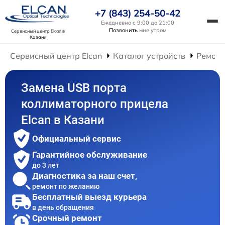
+7 (843) 254-50-42
Ежедневно с 9:00 до 21:00
Позвонить
мне утром
Сервисный центр Elcan
в
Казани
Сервисный центр Elcan
Каталог устройств
Ремонт
Замена USB порта
коллиматорного прицела
Elcan в Казани
Официальный сервис
Гарантийное обслуживание
до 3 лет
Диагностика за наш счет,
ремонт по желанию
Бесплатный выезд курьера
в день обращения
Срочный ремонт