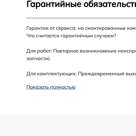
Калибровка и настройка тепловизора
Гарантийные обязательст
Ремонт датчика синхроимпульсов
Гарантия от сервиса: на смонтированные ко
Ремонт оптики
Что считается гарантийным случаем?
Для работ: Повторное возникновение неиспр
Восстановление питания
запчасти).
Замена ключей управления
Для комплектующих: Преждевременный выход 
Замена корпуса
Показать полностью
Замена аккумулятора
Замена процессора