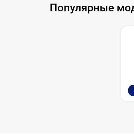
Замена USB порта
Популярные мод
Ремонт цепи питания
Замена матрицы
Замена дисплея (экрана)
Ремонт разъема
Ремонт Wi-Fi
Восстановление после попадания влаги
Ремонт платы управления
(восстановление)