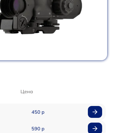
Цена
450 р
590 р