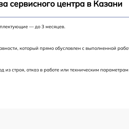
от 60 мин
ва сервисного центра в Казани
от 60 мин
мплектующие — до 3 месяцев.
от 60 мин
авности, который прямо обусловлен с выполненной рабо
от 60 мин
от 60 мин
из строя, отказ в работе или техническим параметрам
от 60 мин
от 60 мин
от 60 мин