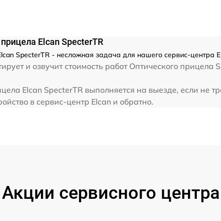
от 60 мин
прицела Elcan SpecterTR
can SpecterTR - несложная задача для нашего сервис-центра El
рует и озвучит стоимость работ Оптического прицела S
ела Elcan SpecterTR выполняется на выезде, если не т
ойство в сервис-центр Elcan и обратно.
Акции сервисного центра