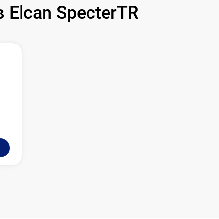
590 р
Elcan SpecterTR
1000 р
1100 р
750 р
590 р
650 р
650 р
750 р