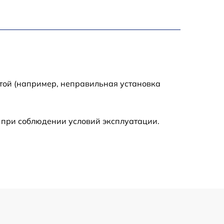
750 р
1550 р
2000 р
той (например, неправильная установка
650 р
590 р
 при соблюдении условий эксплуатации.
1250 р
590 р
650 р